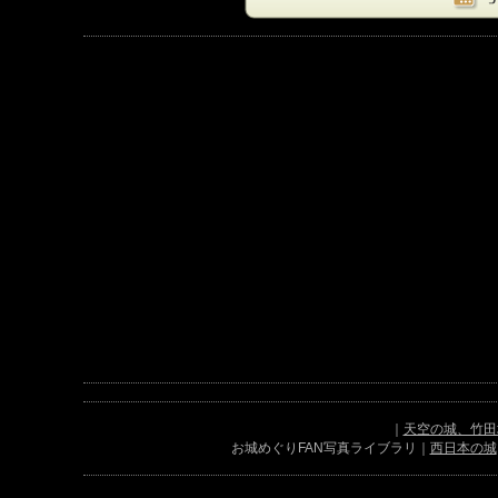
｜
天空の城、竹田
お城めぐりFAN写真ライブラリ｜
西日本の城