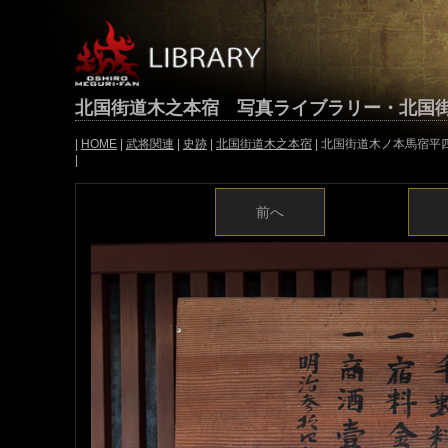
北国街道木之本宿 写真ライブラリー・北国
|
HOME
|
武将関連
|
史跡
|
北国街道木之本宿
| 北国街道木ノ本馬宿
|
前へ