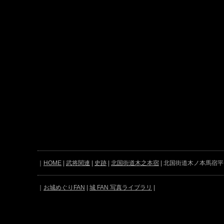
｜
HOME
|
武将関連
|
史跡
|
北国街道木之本宿
| 北国街道木ノ本馬宿
｜
お城めぐりFAN
|
城 FAN 写真ライブラリ
|