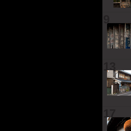
9
13
17