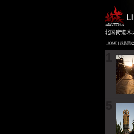
北国街道木
|
HOME
|
武将関
1
5