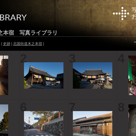
之本宿 写真ライブラリ
連
|
史跡
|
北国街道木之本宿
|
2
3
4
6
7
8