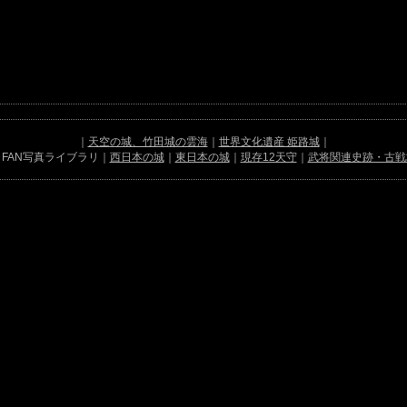
｜
天空の城、竹田城の雲海
｜
世界文化遺産 姫路城
｜
FAN写真ライブラリ｜
西日本の城
｜
東日本の城
｜
現存12天守
｜
武将関連史跡・古戦