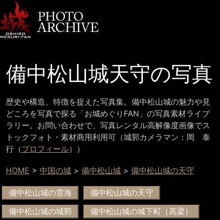
備中松山城天守の写真
歴史や構造、特徴を捉えた写真集。備中松山城の魅力や見
どころを写真で探る「お城めぐりFAN」の写真素材ライブ
ラリー。お問い合わせで、写真レンタル高解像度画像でス
トックフォト・素材商用利用可（城郭カメラマン：岡 泰
行（
プロフィール
））
HOME
>
中国の城
>
備中松山城
>
備中松山城の天守
備中松山城の雲海
備中松山城の天守
備中松山城の城郭
備中松山城の城下町（高梁）