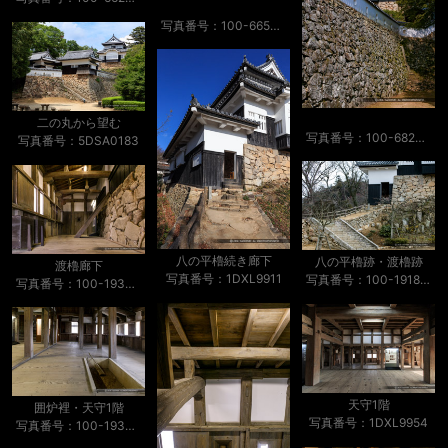
写真番号：100-6656S53B
二の丸から望む
写真番号：100-6826S53B
写真番号：5DSA0183
八の平櫓続き廊下
八の平櫓跡・渡櫓跡
渡櫓廊下
写真番号：1DXL9911
写真番号：100-1918S53B-Edit
写真番号：100-1936S53B
天守1階
囲炉裡・天守1階
写真番号：1DXL9954
写真番号：100-1939S53B