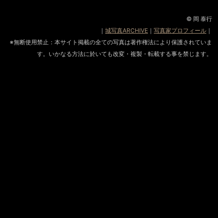
© 岡 泰行
｜
城写真ARCHIVE
｜
写真家プロフィール
｜
※無断使用禁止：本サイト掲載の全ての写真は著作権法により保護されていま
す。いかなる方法に於いても改変・複製・転載する事を禁じます。