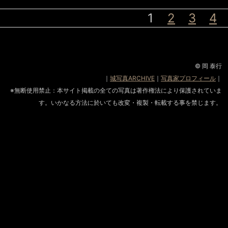
1
2
3
4
© 岡 泰行
｜
城写真ARCHIVE
｜
写真家プロフィール
｜
※無断使用禁止：本サイト掲載の全ての写真は著作権法により保護されていま
す。いかなる方法に於いても改変・複製・転載する事を禁じます。