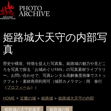
姫路城大天守の内部写
真
歴史や構造、特徴を捉えた写真集。姫路城の魅力や見どこ
ろを写真で探る「お城めぐりFAN」の写真素材ライブラリ
ー。お問い合わせで、写真レンタル高解像度画像でストッ
クフォト・素材商用利用可（城郭カメラマン：岡 泰行
（
プロフィール
））
HOME
>
近畿の城
>
姫路城
>
姫路城大天守の内部
姫路城の天守群風景
姫路城の桜