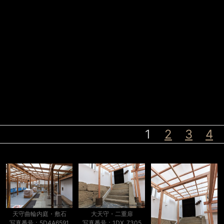
1
2
3
4
天守曲輪内庭・敷石
大天守・二重扉
写真番号：5D4A6591
写真番号：1DX_7305