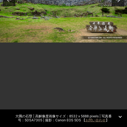
大隅の石塁 | 高解像度画像サイズ：8532 x 5688 pixels | 写真番
号：5DSA7305 | 撮影：Canon EOS 5DS 【
お問い合わせ
】