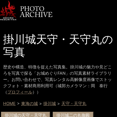
掛川城天守・天守丸の
写真
歴史や構造、特徴を捉えた写真集。掛川城の魅力や見どこ
ろを写真で探る「お城めぐりFAN」の写真素材ライブラリ
ー。お問い合わせで、写真レンタル高解像度画像でストッ
クフォト・素材商用利用可（城郭カメラマン：岡 泰行
（
プロフィール
））
HOME
>
東海の城
>
掛川城
>
天守・天守丸
掛川城の天守・天守丸
掛川城二の丸御殿