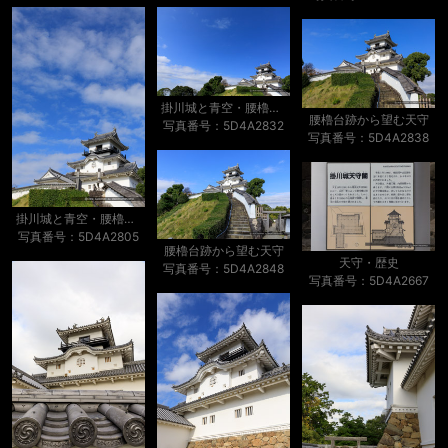
掛川城と青空・腰櫓台跡から望む天守
腰櫓台跡から望む天守
写真番号：5D4A2832
写真番号：5D4A2838
掛川城と青空・腰櫓台跡から望む天守
写真番号：5D4A2805
腰櫓台跡から望む天守
天守・歴史
写真番号：5D4A2848
写真番号：5D4A2667