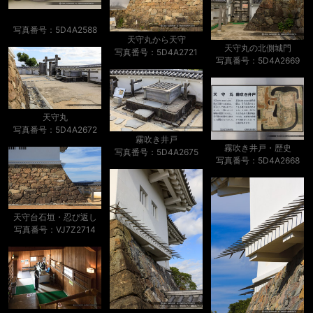
写真番号：5D4A2588
天守丸から天守
天守丸の北側城門
写真番号：5D4A2721
写真番号：5D4A2669
天守丸
写真番号：5D4A2672
霧吹き井戸
霧吹き井戸・歴史
写真番号：5D4A2675
写真番号：5D4A2668
天守台石垣・忍び返し
写真番号：VJ7Z2714