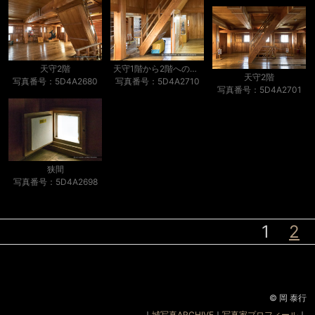
天守1階から2階への階段
天守2階
天守2階
写真番号：5D4A2710
写真番号：5D4A2680
写真番号：5D4A2701
狭間
写真番号：5D4A2698
1
2
© 岡 泰行
｜
城写真ARCHIVE
｜
写真家プロフィール
｜