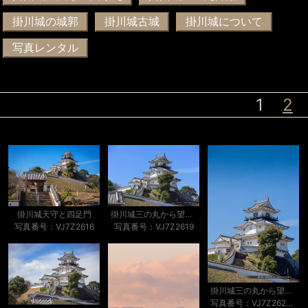
掛川城の城郭
掛川城古城
掛川城について
写真レンタル
1
2
掛川城天守と四足門
掛川城三の丸から望む天守
写真番号：VJ7Z2616
写真番号：VJ7Z2619
掛川城三の丸から望む天守
写真番号：VJ7Z2620-h