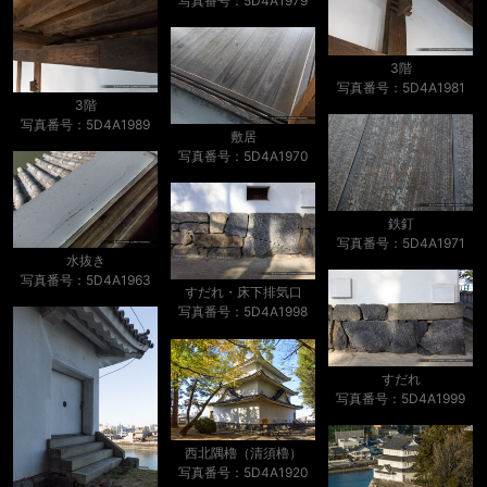
写真番号：5D4A1979
3階
写真番号：5D4A1981
3階
写真番号：5D4A1989
敷居
写真番号：5D4A1970
鉄釘
写真番号：5D4A1971
水抜き
写真番号：5D4A1963
すだれ・床下排気口
写真番号：5D4A1998
すだれ
写真番号：5D4A1999
西北隅櫓（清須櫓）
写真番号：5D4A1920