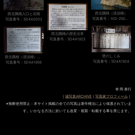
西北隅櫓（清須櫓）
西北隅櫓入口と石階
写真番号：100-2509S53B
写真番号：5D4A2002
西北隅櫓の歴史沿革
写真番号：5D4A1923
壁のしくみ
西北隅櫓（清須櫓）は清洲城からの移築か
写真番号：5D4A1924
写真番号：5D4A1956
© 岡 泰行
｜
城写真ARCHIVE
｜
写真家プロフィール
｜
※無断使用禁止：本サイト掲載の全ての写真は著作権法により保護されていま
す。いかなる方法に於いても改変・複製・転載する事を禁じます。