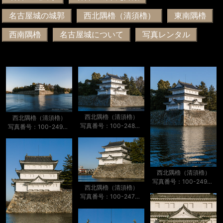
名古屋城の城郭
西北隅櫓（清須櫓）
東南隅櫓
西南隅櫓
名古屋城について
写真レンタル
西北隅櫓（清須櫓）
西北隅櫓（清須櫓）
写真番号：100-2487S53B
写真番号：100-2492S53B
西北隅櫓（清須櫓）
写真番号：100-2496S53B
西北隅櫓（清須櫓）
写真番号：100-2470S53B