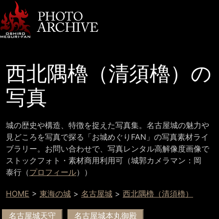
西北隅櫓（清須櫓）の
写真
城の歴史や構造、特徴を捉えた写真集。名古屋城の魅力や
見どころを写真で探る「お城めぐりFAN」の写真素材ライ
ブラリー。お問い合わせで、写真レンタル高解像度画像で
ストックフォト・素材商用利用可（城郭カメラマン：岡
泰行（
プロフィール
））
HOME
>
東海の城
>
名古屋城
>
西北隅櫓（清須櫓）
名古屋城天守
名古屋城本丸御殿