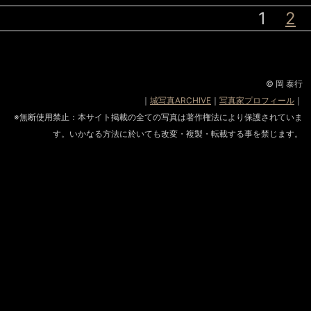
1
2
© 岡 泰行
｜
城写真ARCHIVE
｜
写真家プロフィール
｜
※無断使用禁止：本サイト掲載の全ての写真は著作権法により保護されていま
す。いかなる方法に於いても改変・複製・転載する事を禁じます。