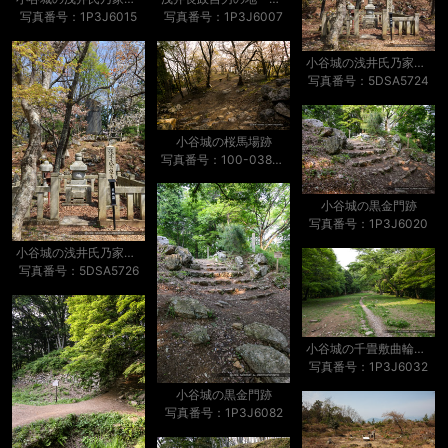
写真番号：1P3J6007
写真番号：1P3J6015
小谷城の浅井氏乃家臣供養塔・桜馬場跡
写真番号：5DSA5724
小谷城の桜馬場跡
写真番号：100-0389S53B
小谷城の黒金門跡
写真番号：1P3J6020
小谷城の浅井氏乃家臣供養塔・桜馬場跡
写真番号：5DSA5726
小谷城の千畳敷曲輪・大広間
写真番号：1P3J6032
小谷城の黒金門跡
写真番号：1P3J6082