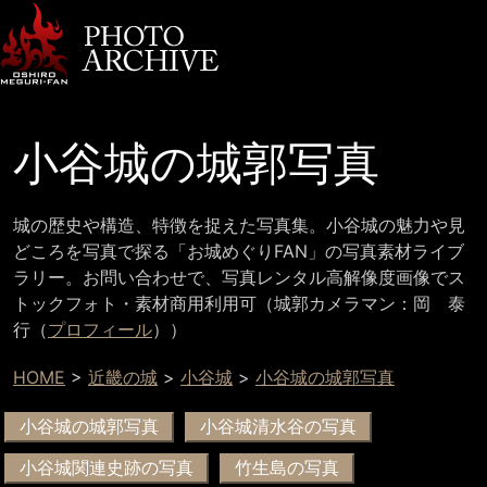
小谷城の城郭写真
城の歴史や構造、特徴を捉えた写真集。小谷城の魅力や見
どころを写真で探る「お城めぐりFAN」の写真素材ライブ
ラリー。お問い合わせで、写真レンタル高解像度画像でス
トックフォト・素材商用利用可（城郭カメラマン：岡 泰
行（
プロフィール
））
HOME
>
近畿の城
>
小谷城
>
小谷城の城郭写真
小谷城の城郭写真
小谷城清水谷の写真
小谷城関連史跡の写真
竹生島の写真