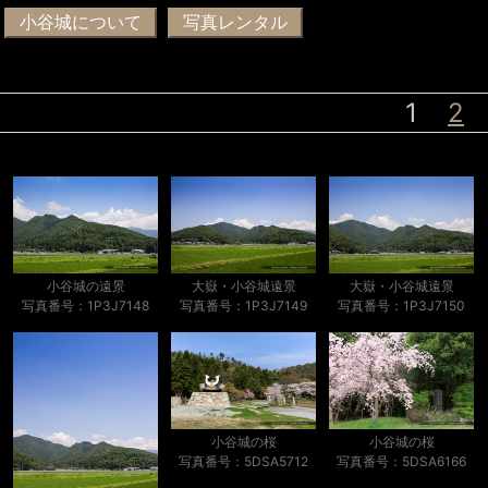
小谷城について
写真レンタル
1
2
小谷城の遠景
大嶽・小谷城遠景
大嶽・小谷城遠景
写真番号：1P3J7148
写真番号：1P3J7149
写真番号：1P3J7150
小谷城の桜
小谷城の桜
写真番号：5DSA5712
写真番号：5DSA6166