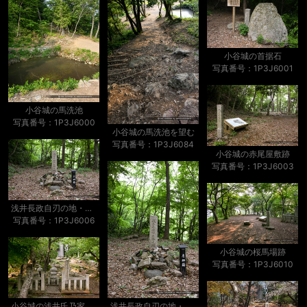
小谷城の首据石
写真番号：1P3J6001
小谷城の馬洗池
写真番号：1P3J6000
小谷城の馬洗池を望む
写真番号：1P3J6084
小谷城の赤尾屋敷跡
写真番号：1P3J6003
浅井長政自刃の地・小谷城赤尾屋敷跡
写真番号：1P3J6006
小谷城の桜馬場跡
写真番号：1P3J6010
浅井長政自刃の地・小谷城赤尾屋敷跡
小谷城の浅井氏乃家臣供養塔・桜馬場跡